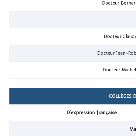
Docteur Bernar
Docteur Claud
Docteur Jean-Rob
Docteur Miche
COLLÈGES D
D'expression française
Me