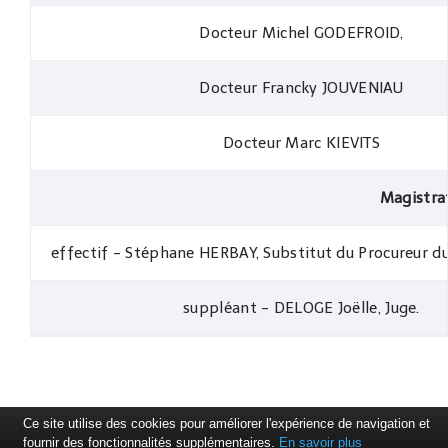
Docteur Michel GODEFROID,
Docteur Francky JOUVENIAU
Docteur Marc KIEVITS
Magistra
effectif - Stéphane HERBAY, Substitut du Procureur d
suppléant - DELOGE Joëlle, Juge.
Ce site utilise des cookies pour améliorer l'expérience de navigation et
fournir des fonctionnalités supplémentaires.
En savoir plus