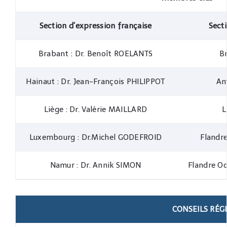
Section d'expression française
Sect
Brabant : Dr. Benoît ROELANTS
B
Hainaut : Dr. Jean-François PHILIPPOT
An
Liège : Dr. Valérie MAILLARD
L
Luxembourg : Dr.Michel GODEFROID
Flandr
Namur : Dr. Annik SIMON
Flandre Oc
CONSEILS RÉG