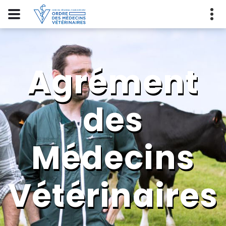
Agrément
des
Médecins
Vétérinaires