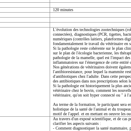
120 minutes
L'évolution des technologies zootechniques (rob
connectées), diagnostiques (PCR, tigettes, bact
numériques (contrôles laitiers, plateformes digi
fondamentalement le travail du vétérinaire en
Si la pathologie reste cohérente sur le plan cl
sur le plan de l'écologie bacterienne, les théra
pathologie de la mamelle, quel est l'impact des
inflammatoires sur l'émergence de cette entité 
Nos générations de vétérinaires doivent égaleme
l'antibioresistance, pour lequel la mammite re
d'antibiotiques chez l'adulte. Dans cette persp
des antibiotiques dans nos prescriptions selon le
Si la pathologie est historiquement la plus anci
vétérinaire chez le bovin, comment les nouvelle
vétérinaire, qu'on soit hyper connecté ou " à l'
Au terme de la formation, le participant sera 
holistique de la santé de l'animal et du troupea
motif de l'appel. et en mettant en oeuvre les ou
Au travers d'un exposé scientifique, et de cas p
clarifier les aspects suivants :
- Comment diagnostiquer la santé mammaire, pl