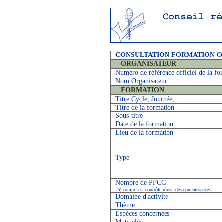
CONSULTATION FORMATION 
ORGANISATEUR
Numéro de référence officiel de la fo
Nom Organisateur
FORMATION
Titre Cycle, Journée,...
Titre de la formation
Sous-titre
Date de la formation
Lieu de la formation
Type
Nombre de PFCC
Y compris si contrôle réussi des connaissances
Domaine d'activité
Thème
Espèces concernées
Mots-clés