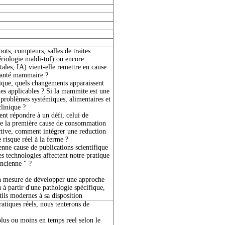
ots, compteurs, salles de traites
ériologie maldi-tof) ou encore
tales, IA) vient-elle remettre en cause
 santé mammaire ?
inique, quels changements apparaissent
pies applicables ? Si la mammite est une
 problèmes systémiques, alimentaires et
clinique ?
nt répondre à un défi, celui de
ste la première cause de consommation
ective, comment intégrer une reduction
 risque réel à la ferme ?
enne cause de publications scientifique
s technologies affectent notre pratique
ancienne " ?
en mesure de développer une approche
u à partir d'une pathologie spécifique,
tils modernes à sa disposition
ratiques réels, nous tenterons de
us ou moins en temps reel selon le