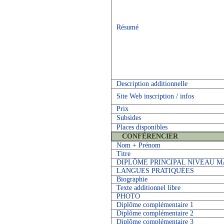
Résumé
Description additionnelle
Site Web inscription / infos
Prix
Subsides
Places disponibles
CONFÉRENCIER
Nom + Prénom
Titre
DIPLÔME PRINCIPAL NIVEAU 
LANGUES PRATIQUÉES
Biographie
Texte additionnel libre
PHOTO
Diplôme complémentaire 1
Diplôme complémentaire 2
Diplôme complémentaire 3