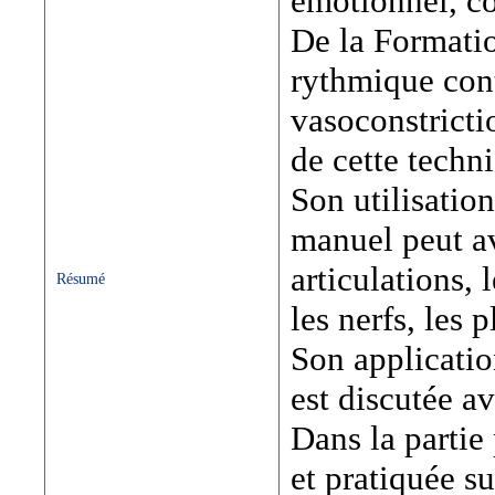
émotionnel, co
De la Formatio
rythmique contr
vasoconstricti
de cette techn
Son utilisatio
manuel peut avo
articulations, 
Résumé
les nerfs, les 
Son applicatio
est discutée av
Dans la partie
et pratiquée s