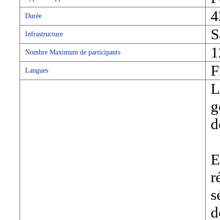
4
Durée
S
Infrastructure
1
Nombre Maximum de participants
F
Langues
L
g
d
E
r
s
d