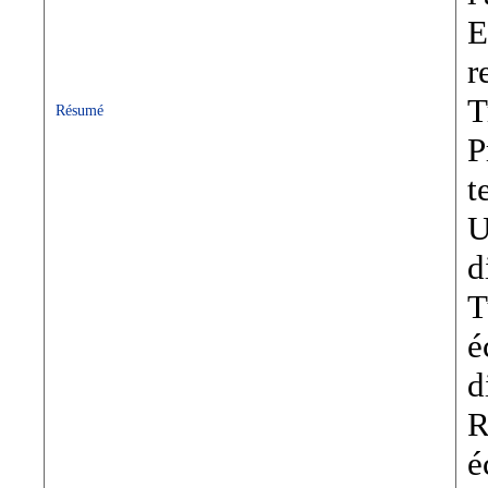
E
r
T
Résumé
P
t
U
d
T
é
d
R
é