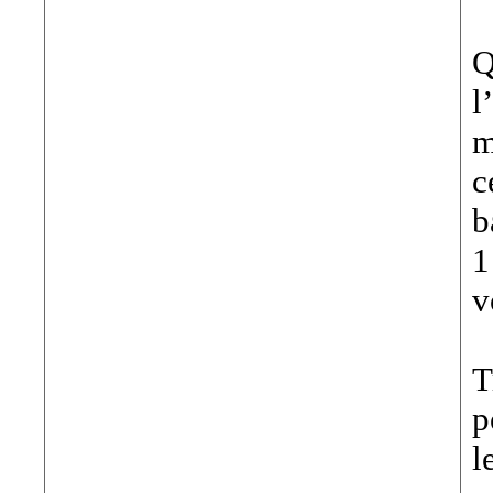
Q
l
m
c
b
1
v
T
p
l