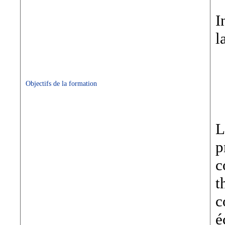
I
l
Objectifs de la formation
L
p
c
t
c
é