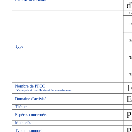
d
C
D
E
Type
T
T
1
Nombre de PFCC
Y compris si contrôle réussi des connaissances
E
Domaine d'activité
Thème
P
Espèces concernées
Mots-clés
P
Type de support