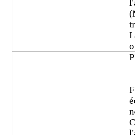
l
(
t
L
o
F
é
n
C
l