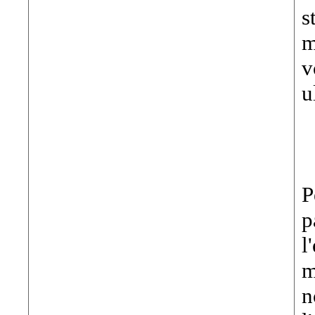
s
m
v
u
P
p
l
m
n