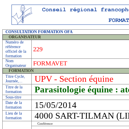
CONSULTATION FORMATION OFA
ORGANISATEUR
Numéro de
référence
229
officiel de la
formation
Nom
FORMAVET
Organisateur
FORMATION
UPV - Section équine
Titre Cycle,
Journée,...
Parasitologie équine : a
Titre de la
formation
Sous-titre
15/05/2014
Date de la
formation
4000 SART-TILMAN (LIEG
Lieu de la
formation
Conférence