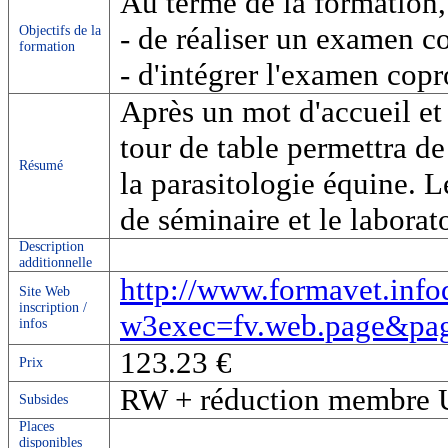
Au terme de la formation,
- de réaliser un examen c
Objectifs de la
formation
- d'intégrer l'examen cop
Après un mot d'accueil et
tour de table permettra de
Résumé
la parasitologie équine. L
de séminaire et le laborato
Description
additionnelle
http://www.formavet.info
Site Web
inscription /
w3exec=fv.web.page&
infos
123.23 €
Prix
RW + réduction membre 
Subsides
Places
disponibles