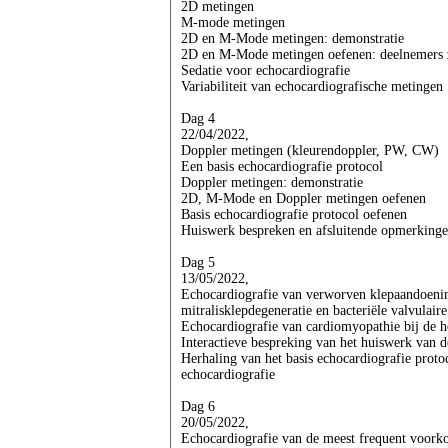
2D metingen
M-mode metingen
2D en M-Mode metingen: demonstratie
2D en M-Mode metingen oefenen: deelnemers 
Sedatie voor echocardiografie
Variabiliteit van echocardiografische metingen
Dag 4
22/04/2022,
Doppler metingen (kleurendoppler, PW, CW)
Een basis echocardiografie protocol
Doppler metingen: demonstratie
2D, M-Mode en Doppler metingen oefenen
Basis echocardiografie protocol oefenen
Huiswerk bespreken en afsluitende opmerking
Dag 5
13/05/2022,
Echocardiografie van verworven klepaandoenin
mitralisklepdegeneratie en bacteriële valvulaire
Echocardiografie van cardiomyopathie bij de 
Interactieve bespreking van het huiswerk van 
Herhaling van het basis echocardiografie prot
echocardiografie
Dag 6
20/05/2022,
Echocardiografie van de meest frequent voork