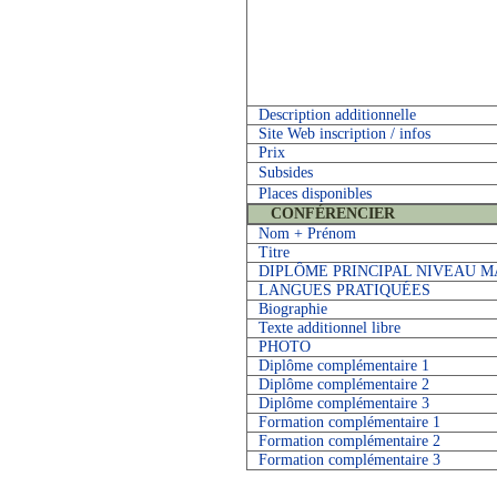
Description additionnelle
Site Web inscription / infos
Prix
Subsides
Places disponibles
CONFÉRENCIER
Nom + Prénom
Titre
DIPLÔME PRINCIPAL NIVEAU 
LANGUES PRATIQUÉES
Biographie
Texte additionnel libre
PHOTO
Diplôme complémentaire 1
Diplôme complémentaire 2
Diplôme complémentaire 3
Formation complémentaire 1
Formation complémentaire 2
Formation complémentaire 3