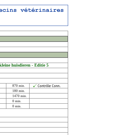
kleine huisdieren - Editie 5
870 min.
180 min.
1470 min.
0 min.
0 min.