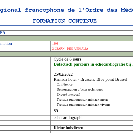
OFA
rmation
1908
2 LEARN - NEO ANIMALIA
Cycle de 6 jours
Didactisch parcours in echocardiografie bij 
25/02/2022
Ramada hotel - Brussels, Blue point Brussel
Conférence
Démonstration d’actes techniques
Exposé interactif
Travaux pratiques sur animaux morts
Travaux pratiques sur animaux vivants
89
echocardiographie
Kleine huisdieren