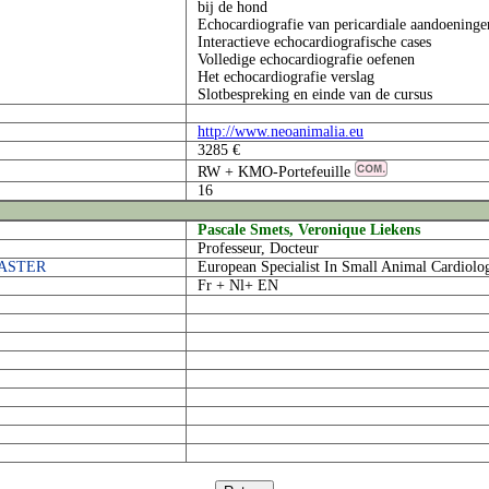
bij de hond
Echocardiografie van pericardiale aandoeninge
Interactieve echocardiografische cases
Volledige echocardiografie oefenen
Het echocardiografie verslag
Slotbespreking en einde van de cursus
http://www.neoanimalia.eu
3285 €
RW + KMO-Portefeuille
16
Pascale Smets, Veronique Liekens
Professeur, Docteur
MASTER
European Specialist In Small Animal Cardiolo
Fr + Nl+ EN