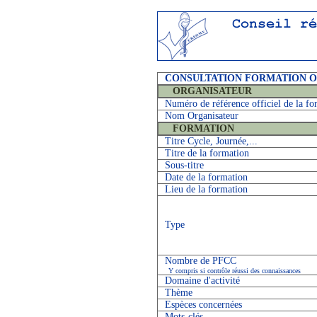
CONSULTATION FORMATION 
ORGANISATEUR
Numéro de référence officiel de la fo
Nom Organisateur
FORMATION
Titre Cycle, Journée,...
Titre de la formation
Sous-titre
Date de la formation
Lieu de la formation
Type
Nombre de PFCC
Y compris si contrôle réussi des connaissances
Domaine d'activité
Thème
Espèces concernées
Mots-clés