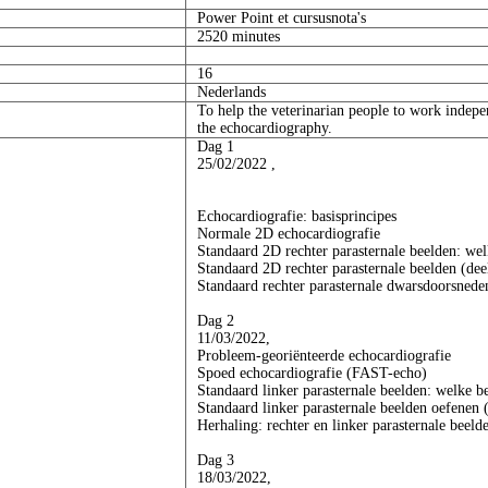
Power Point et cursusnota's
2520 minutes
16
Nederlands
To help the veterinarian people to work indepe
the echocardiography.
Dag 1
25/02/2022 ,
Echocardiografie: basisprincipes
Normale 2D echocardiografie
Standaard 2D rechter parasternale beelden: we
Standaard 2D rechter parasternale beelden (dee
Standaard rechter parasternale dwarsdoorsnede
Dag 2
11/03/2022,
Probleem-georiënteerde echocardiografie
Spoed echocardiografie (FAST-echo)
Standaard linker parasternale beelden: welke b
Standaard linker parasternale beelden oefenen 
Herhaling: rechter en linker parasternale beeld
Dag 3
18/03/2022,