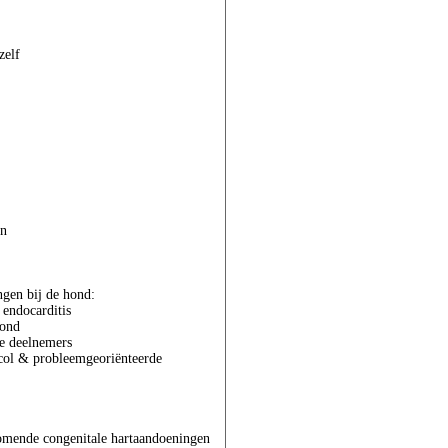
zelf
en
gen bij de hond:
 endocarditis
hond
de deelnemers
ocol & probleemgeoriënteerde
omende congenitale hartaandoeningen