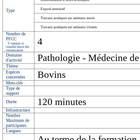
Exposé interactif
Type
Travaux pratiques sur animaux morts
Travaux pratiques sur animaux vivants
Nombre de
4
PFCC
Y compris si
contrôle réussi des
connaissances
Pathologie - Médecine de
Domaine
d'activité
Thème
Bovins
Espèces
concernées
Mots-clés
Type de
support
120 minutes
Durée
Infrastructure
Nombre
Maximum de
participants
Langues
Au terme de la formation, 