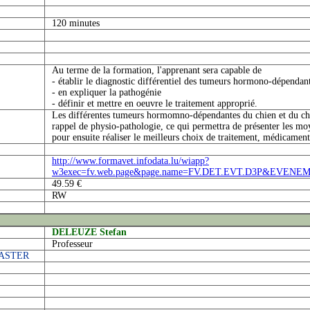
120 minutes
Au terme de la formation, l'apprenant sera capable de
- établir le diagnostic différentiel des tumeurs hormono-dépendan
- en expliquer la pathogénie
- définir et mettre en oeuvre le traitement approprié.
Les différentes tumeurs hormomno-dépendantes du chien et du cha
rappel de physio-pathologie, ce qui permettra de présenter les mo
pour ensuite réaliser le meilleurs choix de traitement, médicament
http://www.formavet.infodata.lu/wiapp?
w3exec=fv.web.page&page.name=FV.DET.EVT.D3P&EVENE
49.59 €
RW
DELEUZE Stefan
Professeur
MASTER