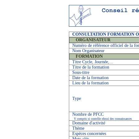
CONSULTATION FORMATION 
ORGANISATEUR
Numéro de référence officiel de la fo
Nom Organisateur
FORMATION
Titre Cycle, Journée,...
Titre de la formation
Sous-titre
Date de la formation
Lieu de la formation
Type
Nombre de PFCC
Y compris si contrôle réussi des connaissances
Domaine d'activité
Thème
Espèces concernées
Mots-clés