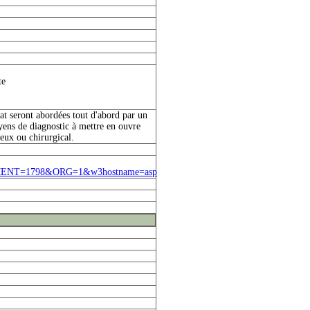
te
t seront abordées tout d'abord par un
yens de diagnostic à mettre en ouvre
eux ou chirurgical.
MENT=1798&ORG=1&w3hostname=asp