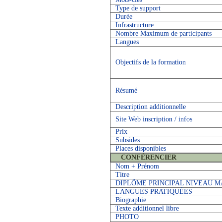
Type de support
Durée
Infrastructure
Nombre Maximum de participants
Langues
Objectifs de la formation
Résumé
Description additionnelle
Site Web inscription / infos
Prix
Subsides
Places disponibles
CONFÉRENCIER
Nom + Prénom
Titre
DIPLÔME PRINCIPAL NIVEAU 
LANGUES PRATIQUÉES
Biographie
Texte additionnel libre
PHOTO