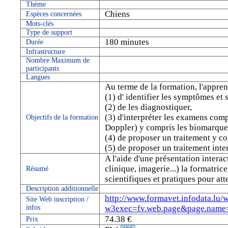
Thème
Chiens
Espèces concernées
Mots-clés
Type de support
180 minutes
Durée
Infrastructure
Nombre Maximum de
participants
Langues
Au terme de la formation, l'appren
(1) d' identifier les symptômes et
(2) de les diagnostiquer,
(3) d'interpréter les examens comp
Objectifs de la formation
Doppler) y compris les biomarque
(4) de proposer un traitement y 
(5) de proposer un traitement int
A l'aide d'une présentation interact
clinique, imagerie...) la formatric
Résumé
scientifiques et pratiques pour att
Description additionnelle
http://www.formavet.infodata.lu/
Site Web inscription /
infos
w3exec=fv.web.page&page.na
74.38 €
Prix